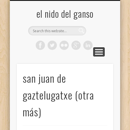
GALERÍA (FLICKR)
MIS CÁMARAS
CONTACTAR
ACERCA DE…
PROYECTOS
INICIO
+
el nido del ganso
san juan de
gaztelugatxe (otra
más)