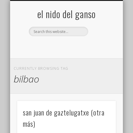
GALERÍA (FLICKR)
MIS CÁMARAS
CONTACTAR
ACERCA DE…
PROYECTOS
INICIO
+
el nido del ganso
CURRENTLY BROWSING TAG
bilbao
san juan de gaztelugatxe (otra
más)