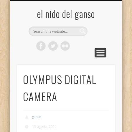
GALERÍA (FLICKR)
MIS CÁMARAS
CONTACTAR
ACERCA DE…
PROYECTOS
INICIO
+
el nido del ganso
OLYMPUS DIGITAL
CAMERA
ganso
19 agosto, 2011