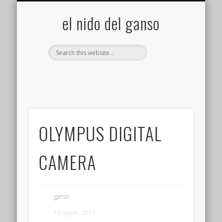
GALERÍA (FLICKR)
MIS CÁMARAS
CONTACTAR
ACERCA DE…
PROYECTOS
INICIO
+
el nido del ganso
OLYMPUS DIGITAL
CAMERA
ganso
19 agosto, 2011