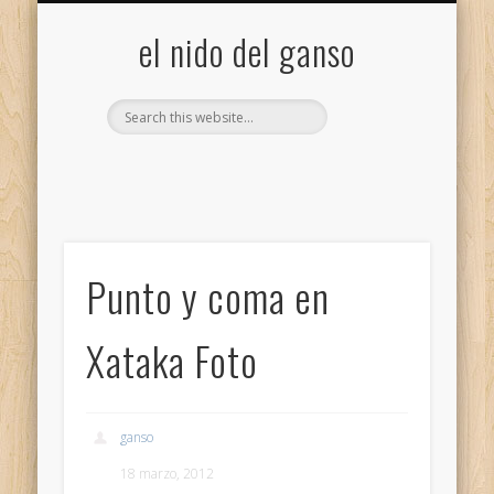
GALERÍA (FLICKR)
MIS CÁMARAS
CONTACTAR
ACERCA DE…
PROYECTOS
INICIO
+
el nido del ganso
Punto y coma en
Xataka Foto
ganso
18 marzo, 2012