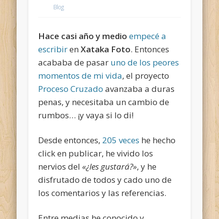
Blog
Hace casi año y medio
empecé a
escribir
en
Xataka Foto
. Entonces
acababa de pasar
uno de los peores
momentos de mi vida
, el proyecto
Proceso Cruzado
avanzaba a duras
penas, y necesitaba un cambio de
rumbos… ¡y vaya si lo di!
Desde entonces,
205 veces
he hecho
click en publicar, he vivido los
nervios del
«¿les gustará?»
, y he
disfrutado de todos y cado uno de
los comentarios y las referencias.
Entre medias he conocido y