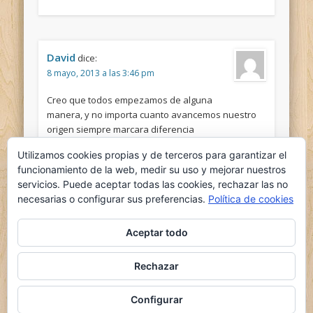
David
dice:
8 mayo, 2013 a las 3:46 pm
Creo que todos empezamos de alguna
manera, y no importa cuanto avancemos nuestro
origen siempre marcara diferencia
Utilizamos cookies propias y de terceros para garantizar el
funcionamiento de la web, medir su uso y mejorar nuestros
servicios. Puede aceptar todas las cookies, rechazar las no
necesarias o configurar sus preferencias.
Política de cookies
Aceptar todo
Comments are closed.
Rechazar
© 2026 el nido del ganso
Powered by
Pinboard Theme
by
One Designs
and
Configurar