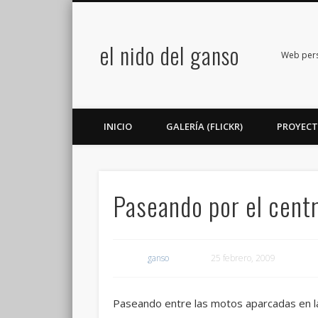
el nido del ganso
book
Twitter
Flickr
Google+
LinkedIn
Web perso
INICIO
GALERÍA (FLICKR)
PROYEC
Paseando por el cent
ganso
25 febrero, 2009
Paseando entre las motos aparcadas en la