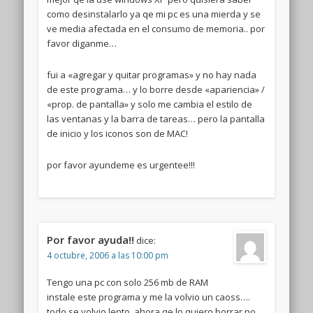
como desinstalarlo ya qe mi pc es una mierda y se
ve media afectada en el consumo de memoria.. por
favor diganme…
fui a «agregar y quitar programas» y no hay nada
de este programa… y lo borre desde «apariencia» /
«prop. de pantalla» y solo me cambia el estilo de
las ventanas y la barra de tareas… pero la pantalla
de inicio y los iconos son de MAC!
por favor ayundeme es urgentee!!!
Por favor ayuda!!
dice:
4 octubre, 2006 a las 10:00 pm
Tengo una pc con solo 256 mb de RAM
instale este programa y me la volvio un caoss….
todo se volvio lento..ahora qe lo quiero borrar no