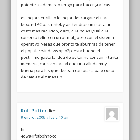
potente u ademas lo tengo para hacer graficas.
es mejor sencillo o lo mejor descargate el mac
leopard PC para intel. y asi tendras un mac a un
costo mas reducido, claro, que no es igual que
correr tu felino en un pc mal,, pero con el sistema
operativo, veras que pronto te aburriras de tener
el popular windows xp p2p. esta bueno el
post….me gusta la idea de evitar no consumir tanta
memoria, con skin.aaa al que una alluda muy
buena para los que desean cambiar a bajo costo
de ram es el tunes up.
Rolf Potter
dice:
9 enero, 2009 a las 9:40 pm
hi
4dwa4ifstbphnoxo