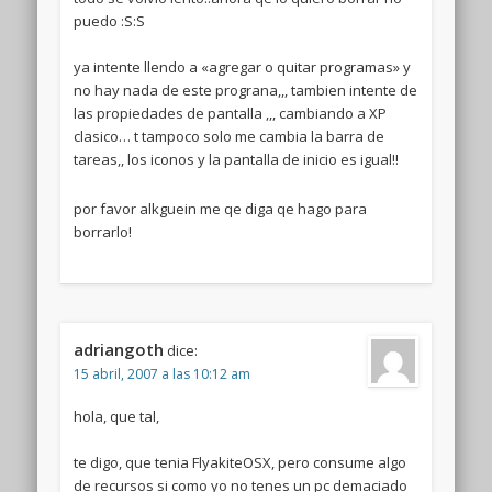
puedo :S:S
ya intente llendo a «agregar o quitar programas» y
no hay nada de este prograna,,, tambien intente de
las propiedades de pantalla ,,, cambiando a XP
clasico… t tampoco solo me cambia la barra de
tareas,, los iconos y la pantalla de inicio es igual!!
por favor alkguein me qe diga qe hago para
borrarlo!
adriangoth
dice:
15 abril, 2007 a las 10:12 am
hola, que tal,
te digo, que tenia FlyakiteOSX, pero consume algo
de recursos si como yo no tenes un pc demaciado