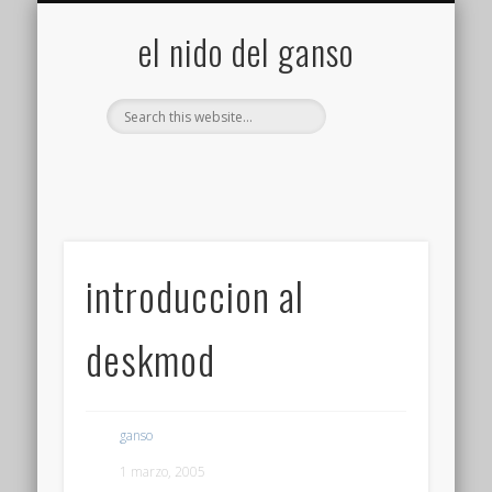
GALERÍA (FLICKR)
MIS CÁMARAS
CONTACTAR
ACERCA DE…
PROYECTOS
INICIO
+
el nido del ganso
introduccion al
deskmod
ganso
1 marzo, 2005