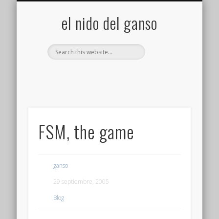
GALERÍA (FLICKR)
MIS CÁMARAS
CONTACTAR
ACERCA DE…
PROYECTOS
INICIO
+
el nido del ganso
FSM, the game
ganso
29 septiembre, 2005
Blog