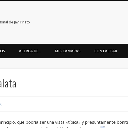
nal de Javi Prieto
TOS
ACERCA DE…
MIS CÁMARAS
CONTACTAR
alata
g
principio, que podría ser una vista «típica» y presuntamente boni