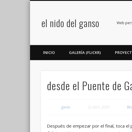
el nido del ganso
book
Twitter
Flickr
Google+
LinkedIn
Web perso
INICIO
GALERÍA (FLICKR)
PROYEC
desde el Puente de G
ganso
22 abril, 2009
Blo
Después de empezar por el final, toca el 