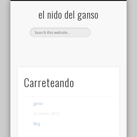
GALERÍA (FLICKR)
MIS CÁMARAS
CONTACTAR
ACERCA DE…
PROYECTOS
INICIO
+
el nido del ganso
Carreteando
ganso
22 marzo, 2012
Blog