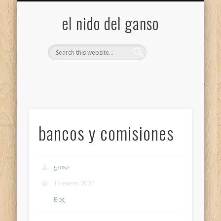
GALERÍA (FLICKR)
MIS CÁMARAS
CONTACTAR
ACERCA DE…
PROYECTOS
INICIO
+
el nido del ganso
bancos y comisiones
ganso
13 enero, 2005
Blog