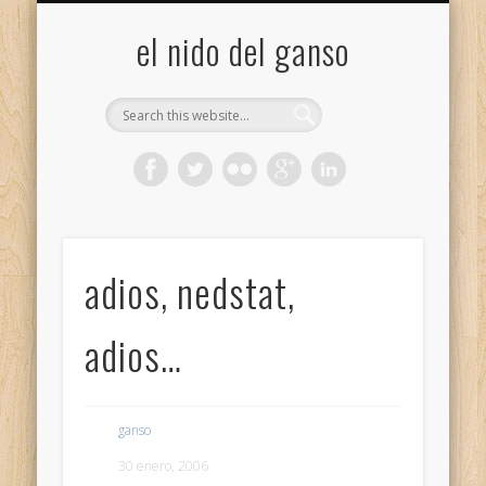
GALERÍA (FLICKR)
MIS CÁMARAS
CONTACTAR
ACERCA DE…
PROYECTOS
INICIO
+
el nido del ganso
adios, nedstat,
adios…
ganso
30 enero, 2006