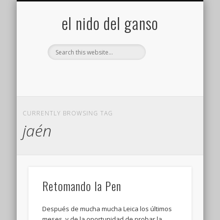
GALERÍA (FLICKR)
MIS CÁMARAS
CONTACTAR
ACERCA DE…
PROYECTOS
INICIO
+
el nido del ganso
CURRENTLY BROWSING TAG
jaén
Retomando la Pen
Después de mucha mucha Leica los últimos
meses, y de la oportunidad de probar la