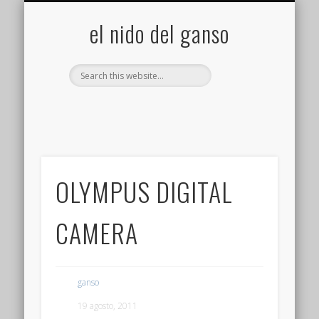
GALERÍA (FLICKR)
MIS CÁMARAS
CONTACTAR
ACERCA DE…
PROYECTOS
INICIO
+
el nido del ganso
OLYMPUS DIGITAL
CAMERA
ganso
19 agosto, 2011