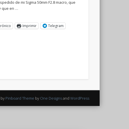
espedido de mi Sigma 50mm F2.8 macro, que
 y que en …
trónico
Imprimir
Telegram
 by
Pinboard Theme
by
One Designs
and
WordPress