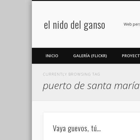
el nido del ganso
book
Twitter
Flickr
Google+
LinkedIn
Web perso
INICIO
GALERÍA (FLICKR)
PROYEC
CURRENTLY BROWSING TAG
puerto de santa maría
Vaya guevos, tú…