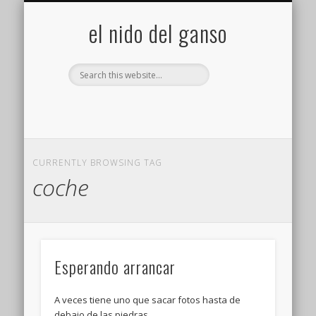
GALERÍA (FLICKR)
MIS CÁMARAS
CONTACTAR
ACERCA DE…
PROYECTOS
INICIO
+
el nido del ganso
CURRENTLY BROWSING TAG
coche
Esperando arrancar
A veces tiene uno que sacar fotos hasta de
debajo de las piedras…