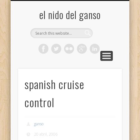
GALERÍA (FLICKR)
MIS CÁMARAS
CONTACTAR
ACERCA DE…
PROYECTOS
INICIO
+
el nido del ganso
spanish cruise
control
ganso
20 abril, 2006