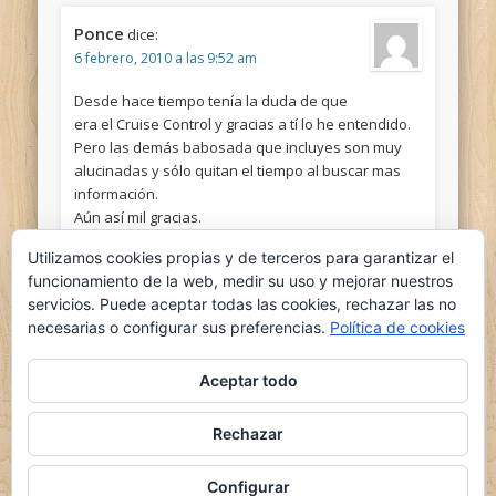
Ponce
dice:
6 febrero, 2010 a las 9:52 am
Desde hace tiempo tenía la duda de que
era el Cruise Control y gracias a tí lo he entendido.
Pero las demás babosada que incluyes son muy
alucinadas y sólo quitan el tiempo al buscar mas
información.
Aún así mil gracias.
Utilizamos cookies propias y de terceros para garantizar el
funcionamiento de la web, medir su uso y mejorar nuestros
servicios. Puede aceptar todas las cookies, rechazar las no
necesarias o configurar sus preferencias.
Política de cookies
Aceptar todo
Comments are closed.
Rechazar
© 2026 el nido del ganso
Powered by
Pinboard Theme
by
One Designs
and
Configurar