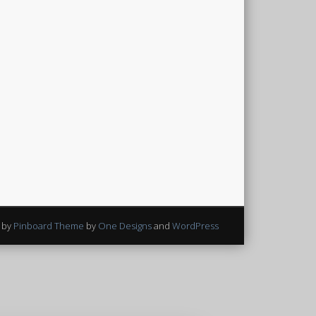
 by
Pinboard Theme
by
One Designs
and
WordPress