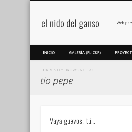
el nido del ganso
book
Twitter
Flickr
Google+
LinkedIn
Web perso
INICIO
GALERÍA (FLICKR)
PROYEC
CURRENTLY BROWSING TAG
tio pepe
Vaya guevos, tú…