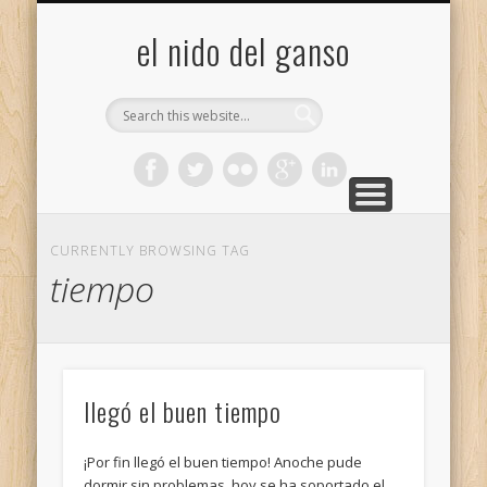
GALERÍA (FLICKR)
MIS CÁMARAS
CONTACTAR
ACERCA DE…
PROYECTOS
INICIO
+
el nido del ganso
CURRENTLY BROWSING TAG
tiempo
llegó el buen tiempo
¡Por fin llegó el buen tiempo! Anoche pude
dormir sin problemas, hoy se ha soportado el