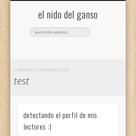
GALERÍA (FLICKR)
MIS CÁMARAS
CONTACTAR
ACERCA DE…
PROYECTOS
INICIO
+
el nido del ganso
CURRENTLY BROWSING TAG
test
detectando el perfil de mis
lectores :)