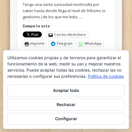
Tengo una cierta curiosidad morbosilla por
saber hasta donde llega el nivel de frikismo (o
geekismo ) de los que me leéis, …
Comparte esto:
Correo electrónico
Imprimir
Telegram
WhatsApp
Utilizamos cookies propias y de terceros para garantizar el
Me gusta esto:
funcionamiento de la web, medir su uso y mejorar nuestros
servicios. Puede aceptar todas las cookies, rechazar las no
necesarias o configurar sus preferencias.
Política de cookies
Aceptar todo
© 2026 el nido del ganso
Rechazar
Powered by
Pinboard Theme
by
One Designs
and
WordPress
Configurar