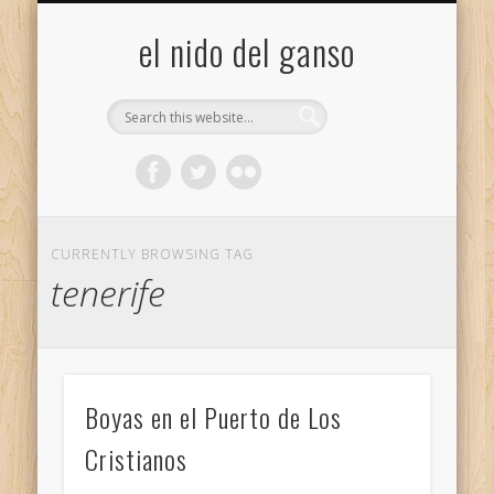
GALERÍA (FLICKR)
MIS CÁMARAS
CONTACTAR
ACERCA DE…
PROYECTOS
INICIO
+
el nido del ganso
CURRENTLY BROWSING TAG
tenerife
Boyas en el Puerto de Los
Cristianos