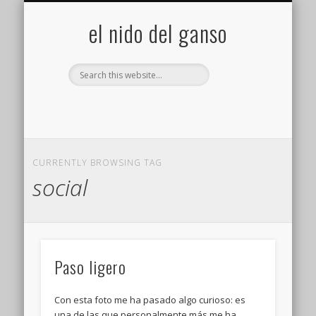
GALERÍA (FLICKR)
MIS CÁMARAS
CONTACTAR
ACERCA DE…
PROYECTOS
INICIO
+
el nido del ganso
CURRENTLY BROWSING TAG
social
Paso ligero
Con esta foto me ha pasado algo curioso: es
una de las que personalmente más me ha