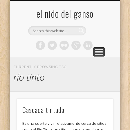
GALERÍA (FLICKR)
MIS CÁMARAS
CONTACTAR
ACERCA DE…
PROYECTOS
INICIO
+
el nido del ganso
CURRENTLY BROWSING TAG
río tinto
Cascada tintada
Es una suerte vivir relativamente cerca de sitios
como el Río Tinto, un sitio al que no me aburro