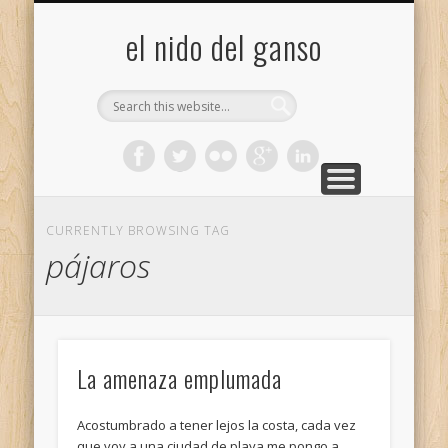
GALERÍA (FLICKR)
MIS CÁMARAS
CONTACTAR
ACERCA DE…
PROYECTOS
INICIO
+
el nido del ganso
CURRENTLY BROWSING TAG
pájaros
La amenaza emplumada
Acostumbrado a tener lejos la costa, cada vez
que voy a una ciudad de playa me pongo a