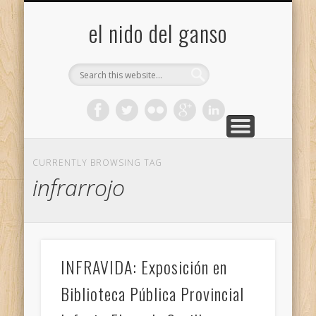
GALERÍA (FLICKR)
MIS CÁMARAS
CONTACTAR
ACERCA DE…
PROYECTOS
INICIO
+
el nido del ganso
CURRENTLY BROWSING TAG
infrarrojo
INFRAVIDA: Exposición en
Biblioteca Pública Provincial