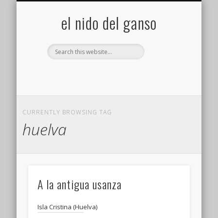
GALERÍA (FLICKR)
MIS CÁMARAS
CONTACTAR
ACERCA DE…
PROYECTOS
INICIO
+
el nido del ganso
CURRENTLY BROWSING TAG
huelva
A la antigua usanza
Isla Cristina (Huelva)