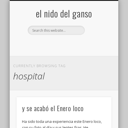
GALERÍA (FLICKR)
MIS CÁMARAS
CONTACTAR
ACERCA DE…
PROYECTOS
INICIO
+
el nido del ganso
CURRENTLY BROWSING TAG
hospital
y se acabó el Enero loco
Ha sido toda una experiencia este Enero loco,
con su foto al día y sus lentes fijas. He