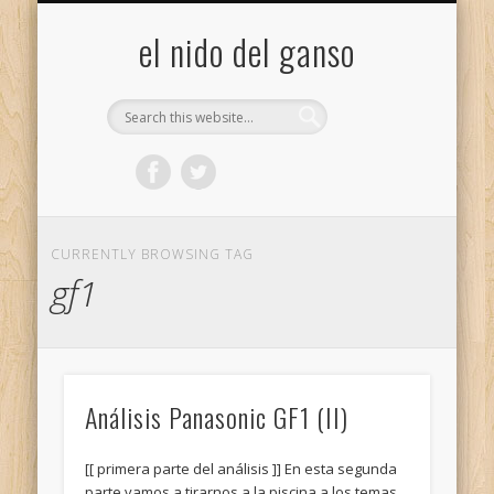
GALERÍA (FLICKR)
MIS CÁMARAS
CONTACTAR
ACERCA DE…
PROYECTOS
INICIO
+
el nido del ganso
CURRENTLY BROWSING TAG
gf1
Análisis Panasonic GF1 (II)
[[ primera parte del análisis ]] En esta segunda
parte vamos a tirarnos a la piscina a los temas