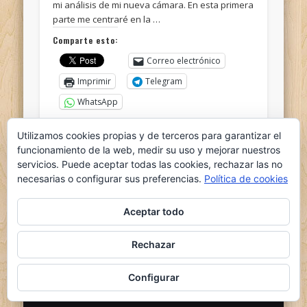
mi análisis de mi nueva cámara. En esta primera
parte me centraré en la …
Comparte esto:
Correo electrónico
Imprimir
Telegram
WhatsApp
Utilizamos cookies propias y de terceros para garantizar el
Me gusta esto:
funcionamiento de la web, medir su uso y mejorar nuestros
servicios. Puede aceptar todas las cookies, rechazar las no
necesarias o configurar sus preferencias.
Política de cookies
Aceptar todo
Rechazar
© 2026 el nido del ganso
Powered by
Pinboard Theme
by
One Designs
and
Configurar
WordPress