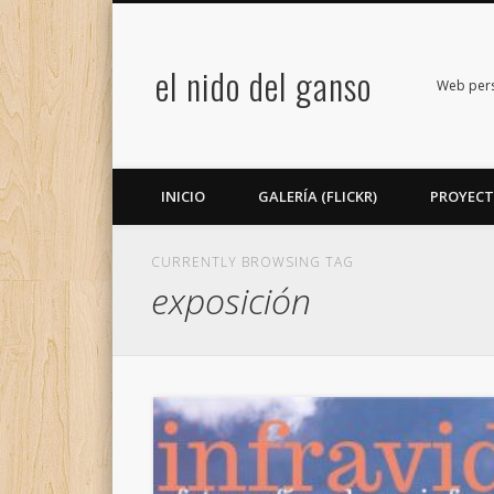
el nido del ganso
book
Twitter
Flickr
Google+
LinkedIn
Web perso
INICIO
GALERÍA (FLICKR)
PROYEC
CURRENTLY BROWSING TAG
exposición