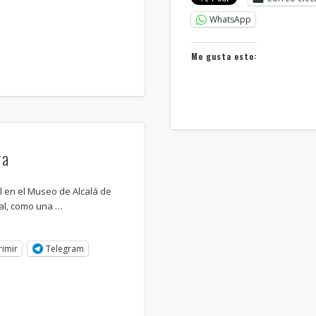
WhatsApp
Me gusta esto:
ra
l en el Museo de Alcalá de
al, como una …
rimir
Telegram