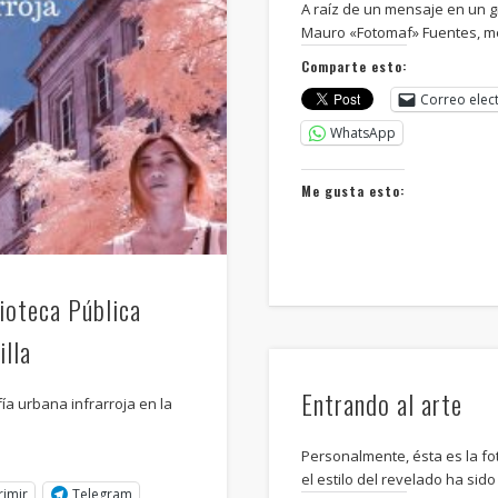
A raíz de un mensaje en un g
Mauro «Fotomaf» Fuentes, m
Comparte esto:
Correo elec
WhatsApp
Me gusta esto:
ioteca Pública
illa
Entrando al arte
ía urbana infrarroja en la
Personalmente, ésta es la fo
el estilo del revelado ha si
rimir
Telegram