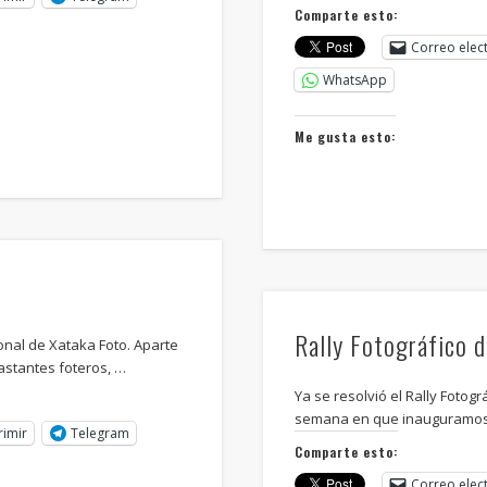
Comparte esto:
Correo elec
WhatsApp
Me gusta esto:
Rally Fotográfico de
onal de Xataka Foto. Aparte
astantes foteros, …
Ya se resolvió el Rally Fotogr
semana en que inauguramos 
rimir
Telegram
Comparte esto:
Correo elec