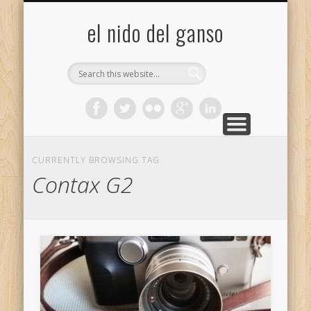
GALERÍA (FLICKR)
MIS CÁMARAS
CONTACTAR
ACERCA DE…
PROYECTOS
INICIO
+
el nido del ganso
CURRENTLY BROWSING TAG
Contax G2