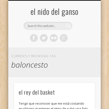
GALERÍA (FLICKR)
MIS CÁMARAS
CONTACTAR
ACERCA DE…
PROYECTOS
INICIO
+
el nido del ganso
CURRENTLY BROWSING TAG
baloncesto
el rey del basket
Tengo que reconocer que me está costando
muchísimo mantener el ritmo de subir una foto