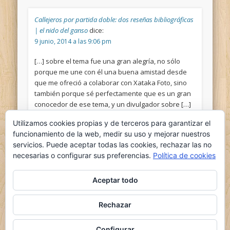
Callejeros por partida doble: dos reseñas bibliográficas
| el nido del ganso
dice:
9 junio, 2014 a las 9:06 pm
[…] sobre el tema fue una gran alegría, no sólo
porque me une con él una buena amistad desde
que me ofreció a colaborar con Xataka Foto, sino
también porque sé perfectamente que es un gran
conocedor de ese tema, y un divulgador sobre […]
Utilizamos cookies propias y de terceros para garantizar el
funcionamiento de la web, medir su uso y mejorar nuestros
servicios. Puede aceptar todas las cookies, rechazar las no
necesarias o configurar sus preferencias.
Política de cookies
Aceptar todo
Comments are closed.
Rechazar
© 2026 el nido del ganso
Powered by
Pinboard Theme
by
One Designs
and
Configurar