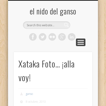
GALERÍA (FLICKR)
MIS CÁMARAS
CONTACTAR
ACERCA DE…
PROYECTOS
INICIO
+
el nido del ganso
Xataka Foto… ¡alla
voy!
ganso
8 octubre, 2010