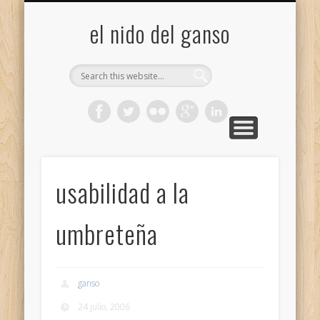
GALERÍA (FLICKR)
MIS CÁMARAS
CONTACTAR
ACERCA DE…
PROYECTOS
INICIO
+
el nido del ganso
usabilidad a la
umbreteña
ganso
24 julio, 2006