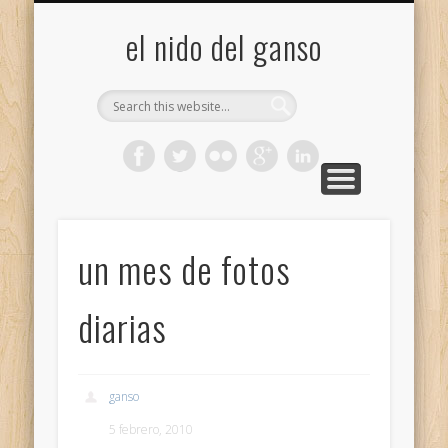
GALERÍA (FLICKR)
MIS CÁMARAS
CONTACTAR
ACERCA DE…
PROYECTOS
INICIO
+
el nido del ganso
un mes de fotos
diarias
ganso
5 febrero, 2010