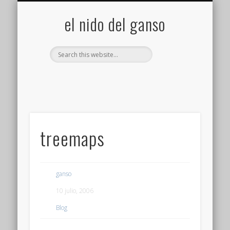
GALERÍA (FLICKR)
MIS CÁMARAS
CONTACTAR
ACERCA DE…
PROYECTOS
INICIO
+
el nido del ganso
treemaps
ganso
10 julio, 2006
Blog