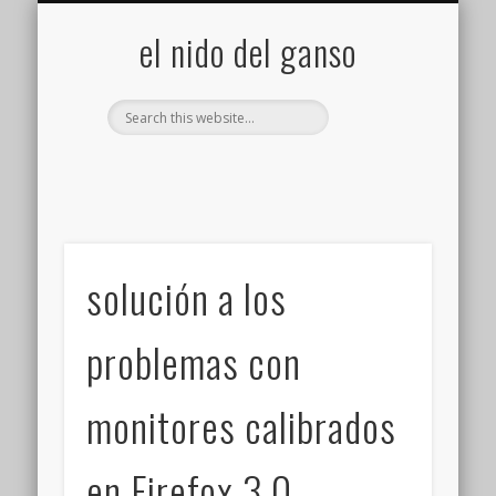
GALERÍA (FLICKR)
MIS CÁMARAS
CONTACTAR
ACERCA DE…
PROYECTOS
INICIO
+
el nido del ganso
solución a los
problemas con
monitores calibrados
en Firefox 3.0