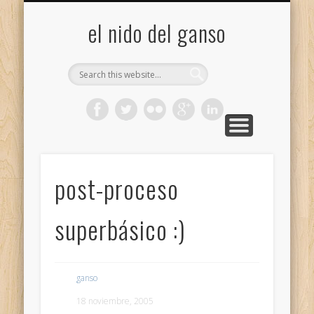
GALERÍA (FLICKR)
MIS CÁMARAS
CONTACTAR
ACERCA DE…
PROYECTOS
INICIO
+
el nido del ganso
post-proceso
superbásico :)
ganso
18 noviembre, 2005