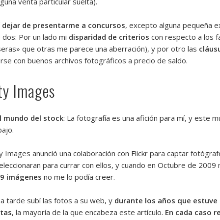
una venta particular suelta).
í dejar de presentarme a concursos
, excepto alguna pequeña e
 dos: Por un lado mi
disparidad de criterios
con respecto a los f
eras» que otras me parece una aberración), y por otro las
cláus
erse con buenos archivos fotográficos a precio de saldo.
ty Images
l mundo del stock
: La fotografía es una afición para mí, y este m
bajo.
y Images anunció una colaboración con Flickr para captar fotógraf
leccionaran para currar con ellos, y cuando en Octubre de 2009 
 9 imágenes
no me lo podía creer.
a tarde subí las fotos a su web, y
durante los años que estuve
ntas
, la mayoría de la que encabeza este artículo.
En cada caso re