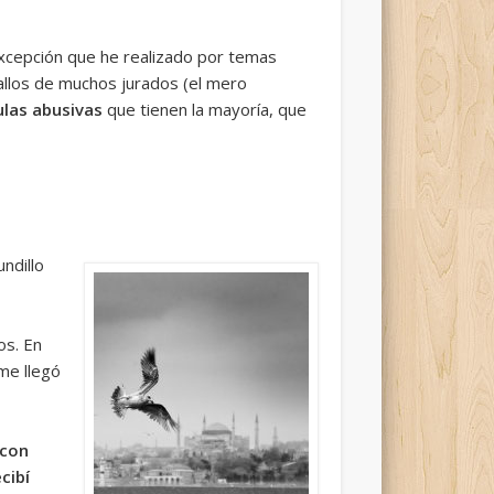
xcepción que he realizado por temas
allos de muchos jurados (el mero
ulas abusivas
que tienen la mayoría, que
undillo
os. En
me llegó
 con
cibí