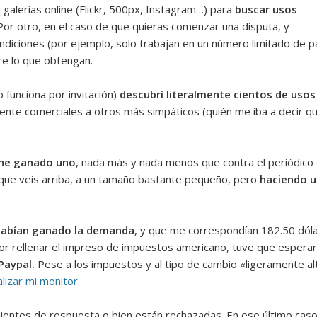
 galerías online (Flickr, 500px, Instagram…) para
buscar usos
 Por otro, en el caso de que quieras comenzar una disputa, y
iciones (por ejemplo, solo trabajan en un número limitado de pa
e lo que obtengan.
 funciona por invitación)
descubrí literalmente cientos de uso
te comerciales a otros más simpáticos (quién me iba a decir qu
he ganado uno
, nada más y nada menos que contra el periódico
o que veis arriba, a un tamaño bastante pequeño, pero
haciendo u
habían ganado la demanda
, y que me correspondían 182.50 dólar
or rellenar el impreso de impuestos americano, tuve que esperar u
Paypal.
Pese a los impuestos y al tipo de cambio «ligeramente alto
alizar mi monitor
.
ientes de respuesta o bien están rechazadas. En ese último caso