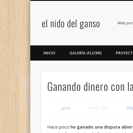
el nido del ganso
book
Twitter
Flickr
Google+
LinkedIn
Web perso
INICIO
GALERÍA (FLICKR)
PROYEC
Ganando dinero con la
ganso
6 junio, 2016
Blog
Hace poco
he ganado una disputa abiert