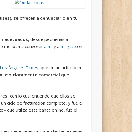
íses), se ofrecen a
denunciarlo en tu
s inadecuados
, desde pequeñas a
e me iban a convertir
a mí
y a
mi gato
en
Los Ángeles Times
, que en un artículo en
n uso claramente comercial que
es (con lo cual entiendo que ellos se
n ciclo de facturación completo, y fue el
» que utiliza esta banca online, fue el
 casi siempre es porque afectan a países