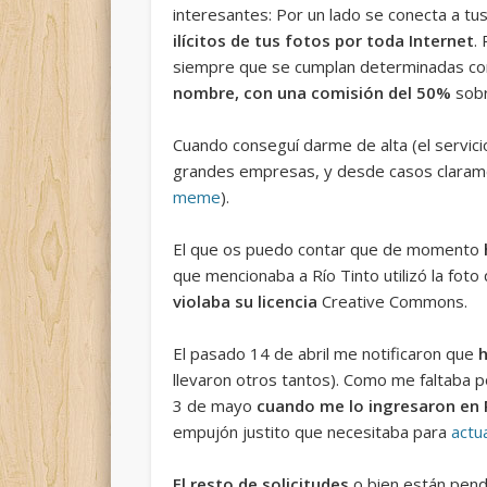
interesantes: Por un lado se conecta a tus
ilícitos de tus fotos por toda Internet
.
siempre que se cumplan determinadas cond
nombre, con una comisión del 50%
sobr
Cuando conseguí darme de alta (el servicio
grandes empresas, y desde casos claramen
meme
).
El que os puedo contar que de momento
que mencionaba a Río Tinto utilizó la fot
violaba su licencia
Creative Commons.
El pasado 14 de abril me notificaron que
llevaron otros tantos). Como me faltaba p
3 de mayo
cuando me lo ingresaron en 
empujón justito que necesitaba para
actu
El resto de solicitudes
o bien están pend