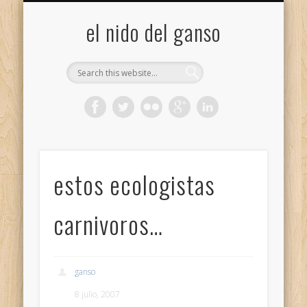
GALERÍA (FLICKR)
MIS CÁMARAS
CONTACTAR
ACERCA DE…
PROYECTOS
INICIO
+
el nido del ganso
estos ecologistas
carnivoros…
ganso
8 julio, 2007