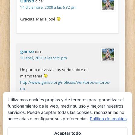
Ganso
dice:
14 diciembre, 2009 a las 6:32 pm
Gracias, María José
ganso
dice:
10 abril, 2010 a las 9:25 pm
Un punto de vista más serio sobre el
mismo tema
http://www.ganso.org/noticias/ver/toros-si-toros-
no
Utilizamos cookies propias y de terceros para garantizar el
funcionamiento de la web, medir su uso y mejorar nuestros
servicios. Puede aceptar todas las cookies, rechazar las no
necesarias o configurar sus preferencias.
Política de cookies
Aceptar todo
Comments are closed.