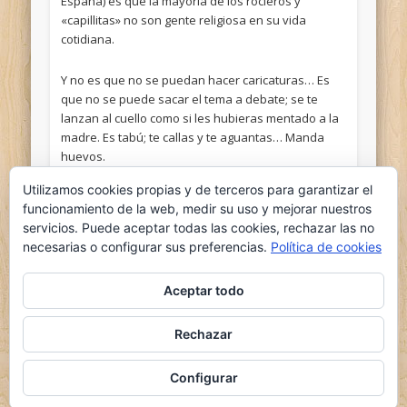
España) es que la mayoría de los rocieros y
«capillitas» no son gente religiosa en su vida
cotidiana.
Y no es que no se puedan hacer caricaturas… Es
que no se puede sacar el tema a debate; se te
lanzan al cuello como si les hubieras mentado a la
madre. Es tabú; te callas y te aguantas… Manda
huevos.
Utilizamos cookies propias y de terceros para garantizar el
funcionamiento de la web, medir su uso y mejorar nuestros
servicios. Puede aceptar todas las cookies, rechazar las no
necesarias o configurar sus preferencias.
Política de cookies
Aceptar todo
Comments are closed.
Rechazar
© 2026 el nido del ganso
Powered by
Pinboard Theme
by
One Designs
and
Configurar
WordPress