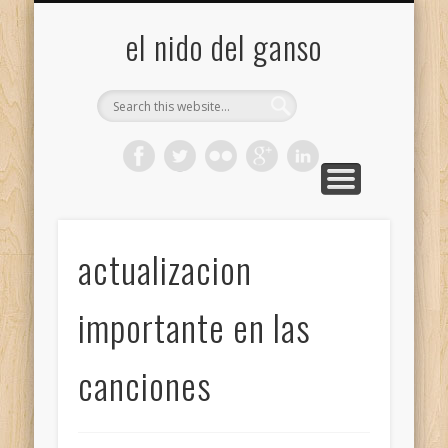
GALERÍA (FLICKR)
MIS CÁMARAS
CONTACTAR
ACERCA DE…
PROYECTOS
INICIO
+
el nido del ganso
actualizacion
importante en las
canciones