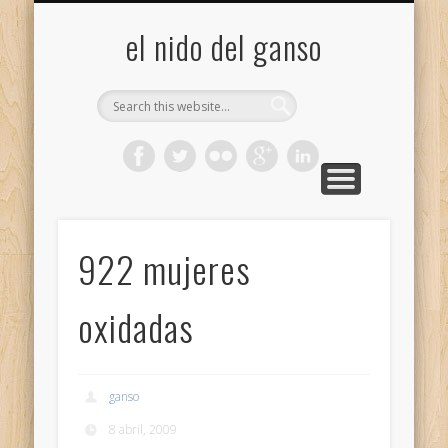
GALERÍA (FLICKR)
MIS CÁMARAS
CONTACTAR
ACERCA DE…
PROYECTOS
INICIO
+
el nido del ganso
922 mujeres
oxidadas
ganso
8 abril, 2009